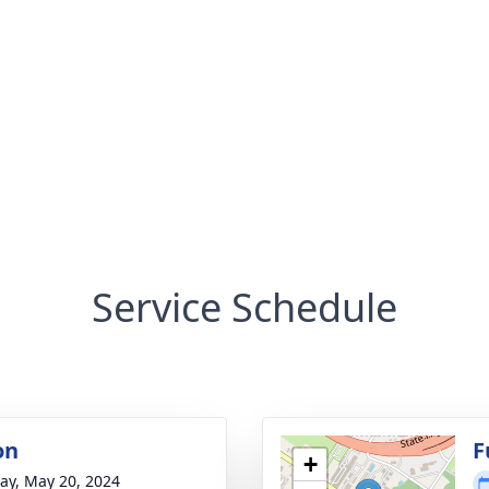
Service Schedule
on
F
+
y, May 20, 2024