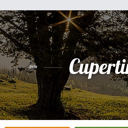
Cupert
1950