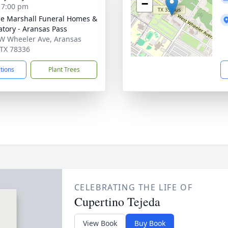
−
- 7:00 pm
ie Marshall Funeral Homes &
tory - Aransas Pass
W Wheeler Ave, Aransas
 TX 78336
ctions
Plant Trees
CELEBRATING THE LIFE OF
Cupertino Tejeda
View Book
Buy Book