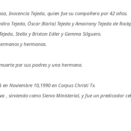
sa, Inocencia Tejeda, quien fue su compañera por 42 años.
adira Tejeda, Óscar (Karla) Tejeda y Amairany Tejeda de Rockp
 Tejeda, Stella y Brixton Edler y Gemma Silguero.
hermanos y hermanas.
muerte por sus padres y una hermana.
á en Noviembre 10,1990 en Corpus Christi Tx.
va , sirviendo como Siervo Ministerial, y fue un predicador c
dad de dar testimonio a cuantos le fuera posible.
avoritos eran: Isaías 48:17;18. Apocalipsis 21:3;4. Y en espe