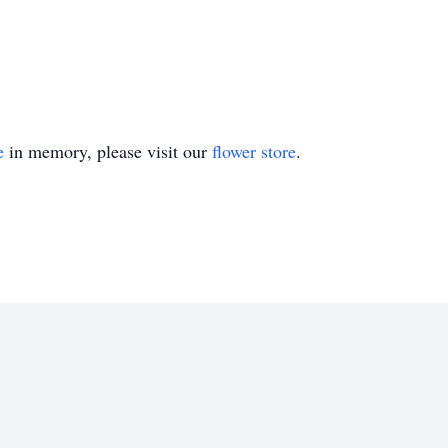
dice: "Porque se muy bien lo que tengo en mente para ustede
rma Jehová-
e tengan paz, no calamidad
les un futuro y una esperanz
e
in memory, please visit our
flower store
.
llamarán, acudirán a mí en orac
los escuchare"