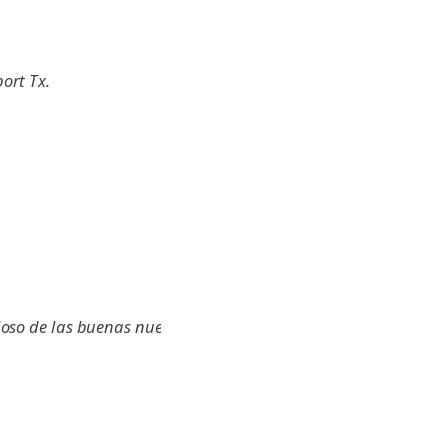
ort Tx.
eloso de las buenas nuevas,
cial