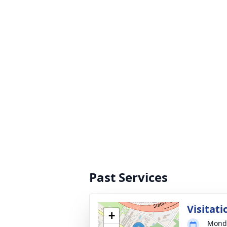
Past Services
Visitati
+
Monda