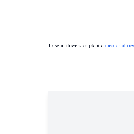
Jeremías 29:11;12 Que 
-afi
Quiero qu
Quiero dar
To send flowers or plant a
memorial tre
Ustedes me 
y yo 