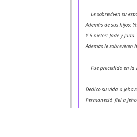
Le sobreviven su espo
Además de sus hijos: Y
Y 5 nietos: Jade y Juda
Además le sobreviven 
Fue precedido en la 
Dedico su vida a Jehov
Permaneció fiel a Jeho
sin perder la oportuni
Algunos de sus textos f