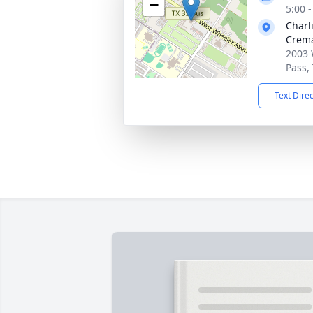
−
5:00 
Charl
Crema
2003 
Pass,
Text Dire